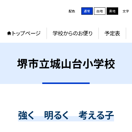
配色
通常
白地
黒地
文字
トップページ
学校からのお便り
予定表
堺市立城山台小学校
強く 明るく 考える子