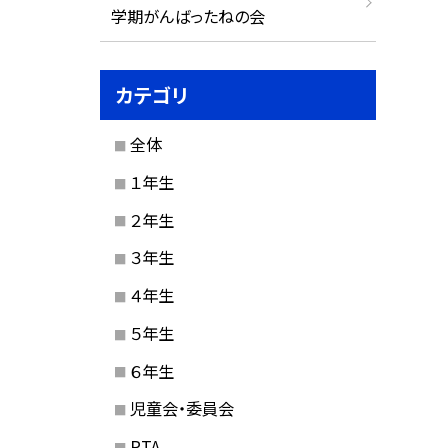
学期がんばったねの会
カテゴリ
全体
１年生
２年生
３年生
４年生
５年生
６年生
児童会・委員会
PTA