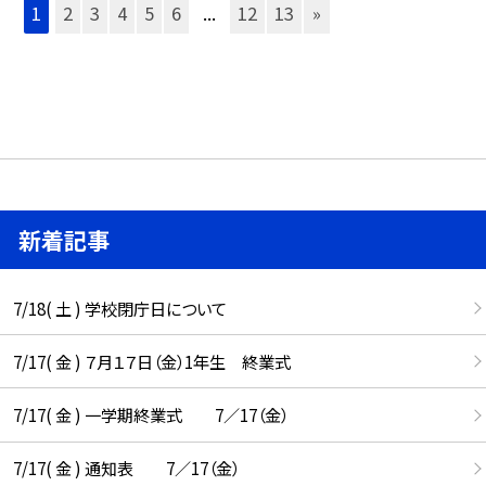
1
2
3
4
5
6
...
12
13
»
新着記事
7/18( 土 ) 学校閉庁日について
7/17( 金 ) ７月１７日（金）1年生 終業式
7/17( 金 ) 一学期終業式 7／17（金）
7/17( 金 ) 通知表 7／17（金）