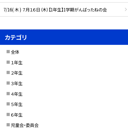
7/16( 木 ) ７月１６日（木）【1年生】1学期がんばったねの会
カテゴリ
全体
１年生
２年生
３年生
４年生
５年生
６年生
児童会・委員会