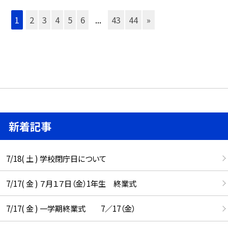
1
2
3
4
5
6
...
43
44
»
新着記事
7/18( 土 ) 学校閉庁日について
7/17( 金 ) ７月１７日（金）1年生 終業式
7/17( 金 ) 一学期終業式 7／17（金）