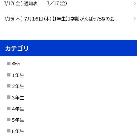
7/17( 金 ) 通知表 7／17（金）
7/16( 木 ) ７月１６日（木）【1年生】1学期がんばったねの会
カテゴリ
全体
１年生
２年生
３年生
４年生
５年生
６年生