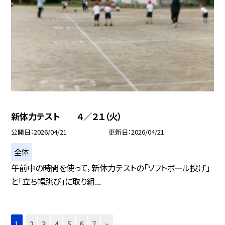
新体力テスト ４／２１（火）
公開日
2026/04/21
更新日
2026/04/21
全体
午前中の時間を使って，新体力テストの「ソフトボール投げ」
と「立ち幅跳び」に取り組...
1
2
3
4
5
6
7
»