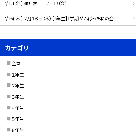
7/17( 金 ) 通知表 7／17（金）
7/16( 木 ) ７月１６日（木）【1年生】1学期がんばったねの会
カテゴリ
全体
１年生
２年生
３年生
４年生
５年生
６年生