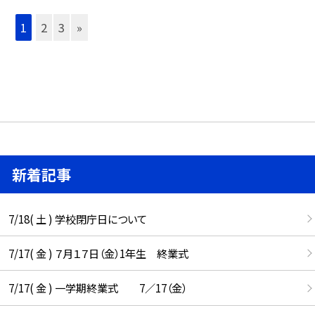
1
2
3
»
新着記事
7/18( 土 ) 学校閉庁日について
7/17( 金 ) ７月１７日（金）1年生 終業式
7/17( 金 ) 一学期終業式 7／17（金）