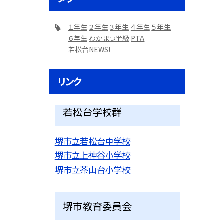
１年生
２年生
３年生
４年生
５年生
６年生
わかまつ学級
PTA
若松台NEWS!
リンク
若松台学校群
堺市立若松台中学校
堺市立上神谷小学校
堺市立茶山台小学校
堺市教育委員会