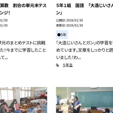
 算数 割合の単元末テス
５年１組 国語 「大造じいさ
ンジ！
ン」
01/30
公開日
2026/01/30
01/30
更新日
2026/01/30
●5年
単元のまとめテストに挑戦
「大造じいさんとガン」の学習を
た！今までに学習したこと
めています。文章をしっかりと
...
いました！わ...
５年生