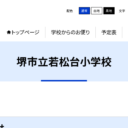
配色
通常
白地
黒地
文字
トップページ
学校からのお便り
予定表
堺市立若松台小学校
せ