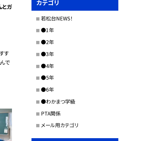
カテゴリ
んとガ
若松台NEWS！
●1年
●2年
すす
●3年
読んで
●4年
●5年
●6年
●わかまつ学級
PTA関係
メール用カテゴリ