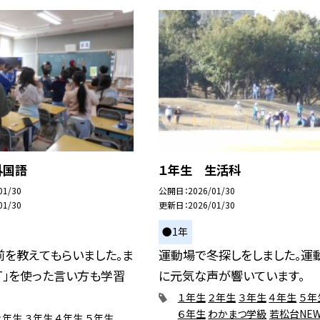
外国語
１年生 生活科
01/30
公開日
2026/01/30
01/30
更新日
2026/01/30
●1年
前を教えてもらいました。ま
運動場で冬探しをしました。運
NT」を使った言い方も学習
に元気な声が響いています。
１年生
２年生
３年生
４年生
５年
６年生
わかまつ学級
若松台NEW
２年生
３年生
４年生
５年生