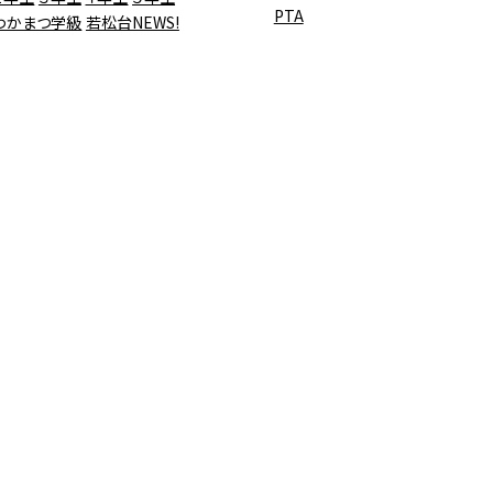
PTA
わかまつ学級
若松台NEWS!