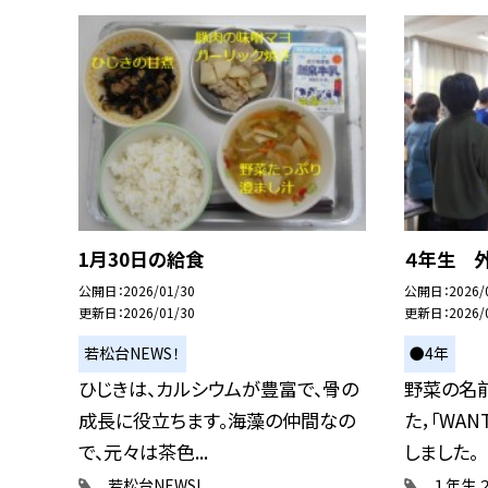
1月30日の給食
４年生 
公開日
2026/01/30
公開日
2026/
更新日
2026/01/30
更新日
2026/
若松台NEWS！
●4年
ひじきは、カルシウムが豊富で、骨の
野菜の名
成長に役立ちます。海藻の仲間なの
た，「WA
で、元々は茶色...
しました。
若松台NEWS!
１年生