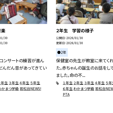
音楽
２年生 学習の様子
01/30
公開日
2026/01/30
01/30
更新日
2026/01/30
●2年
ルコンサートの練習が進ん
保健室の先生が教室に来てく
だんだん音があってきてい
た。赤ちゃんの誕生のお話をし
ました。命の不...
２年生
３年生
４年生
５年生
１年生
２年生
３年生
４年生
５年
わかまつ学級
若松台NEWS!
６年生
わかまつ学級
若松台NEW
PTA