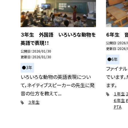
３年生 外国語 いろいろな動物を
６年生 
英語で表現！！
公開日
2026/
更新日
2026/
公開日
2026/01/30
更新日
2026/01/30
●6年
●3年
ファイナ
いろいろな動物の英語表現につい
でいます。
て，ネイティブスピーカーの先生に発
ます。
音の仕方を教えて...
１年生
６年生
３年生
PTA