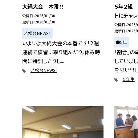
大縄大会 本番！！
５年２組
トにチャレ
公開日
2026/01/30
更新日
2026/01/30
公開日
2026/
更新日
2026/
若松台NEWS！
●5年
いよいよ大縄大会の本番です！２週
連続で練習に取り組んだり，休み時
「割合」の
間に特訓したりし...
していまし
を思い出して
若松台NEWS!
５年生