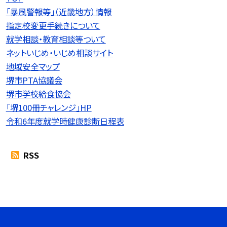
「暴風警報等」（近畿地方）情報
指定校変更手続きについて
就学相談・教育相談等ついて
ネットいじめ・いじめ相談サイト
地域安全マップ
堺市PTA協議会
堺市学校給食協会
「堺100冊チャレンジ」HP
令和6年度就学時健康診断日程表
RSS