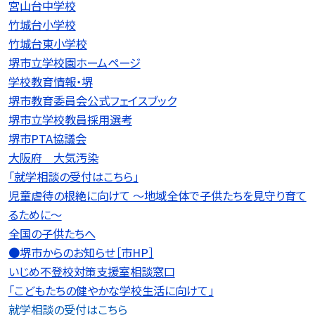
宮山台中学校
竹城台小学校
竹城台東小学校
堺市立学校園ホームページ
学校教育情報・堺
堺市教育委員会公式フェイスブック
堺市立学校教員採用選考
堺市PTA協議会
大阪府 大気汚染
「就学相談の受付はこちら」
児童虐待の根絶に向けて 〜地域全体で子供たちを見守り育て
るために〜
全国の子供たちへ
●堺市からのお知らせ［市HP］
いじめ不登校対策支援室相談窓口
「こどもたちの健やかな学校生活に向けて」
就学相談の受付はこちら