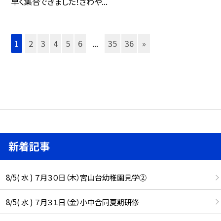
早く集合できました！さわや...
1
2
3
4
5
6
...
35
36
»
新着記事
8/5( 水 ) ７月３０日（木）宮山台幼稚園見学②
8/5( 水 ) ７月３１日（金）小中合同夏期研修