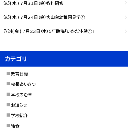
8/5( 水 ) ７月３１日（金）教科研修
8/5( 水 ) ７月２４日（金）宮山台幼稚園見学①
7/24( 金 ) ７月２３日（木）５年臨海「いかだ体験①」
カテゴリ
教育目標
校長あいさつ
本校の沿革
お知らせ
学校紹介
給食