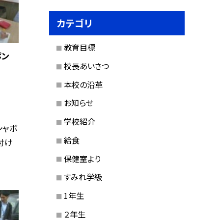
カテゴリ
教育目標
ボン
校長あいさつ
本校の沿革
お知らせ
学校紹介
シャボ
給食
付け
保健室より
すみれ学級
1年生
２年生