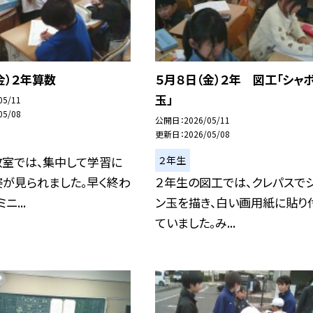
金）２年算数
５月８日（金）２年 図工「シャ
玉」
05/11
05/08
公開日
2026/05/11
更新日
2026/05/08
２年生
教室では、集中して学習に
姿が見られました。早く終わ
２年生の図工では、クレパスで
ニ...
ン玉を描き、白い画用紙に貼り
ていました。み...