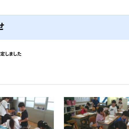
せ
策定しました