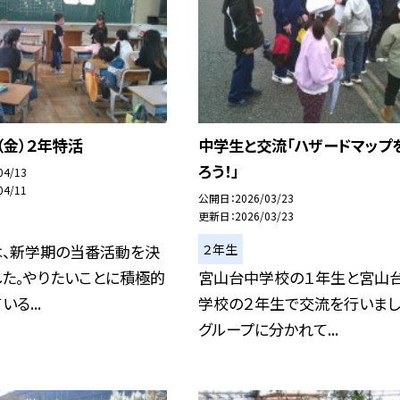
（金）２年特活
中学生と交流「ハザードマップ
ろう！」
04/13
04/11
公開日
2026/03/23
更新日
2026/03/23
２年生
は、新学期の当番活動を決
た。やりたいことに積極的
宮山台中学校の１年生と宮山
る...
学校の２年生で交流を行いまし
グループに分かれて...