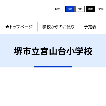
配色
通常
白地
黒地
文字
トップページ
学校からのお便り
予定表
堺市立宮山台小学校