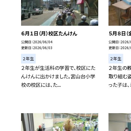
６月１日（月）校区たんけん
５月８日（
公開日
2026/06/04
公開日
2026/
更新日
2026/06/03
更新日
2026/
２年生
２年生
２年生が生活科の学習で、校区にた
２年生の
んけんに出かけました。宮山台小学
取り組む
校の校区には、た...
った子は、ミ