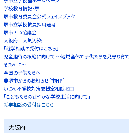
堺市立学校園ホームページ
学校教育情報・堺
堺市教育委員会公式フェイスブック
堺市立学校教員採用選考
堺市PTA協議会
大阪府 大気汚染
「就学相談の受付はこちら」
児童虐待の根絶に向けて 〜地域全体で子供たちを見守り育て
るために〜
全国の子供たちへ
●堺市からのお知らせ［市HP］
いじめ不登校対策支援室相談窓口
「こどもたちの健やかな学校生活に向けて」
就学相談の受付はこちら
大阪府