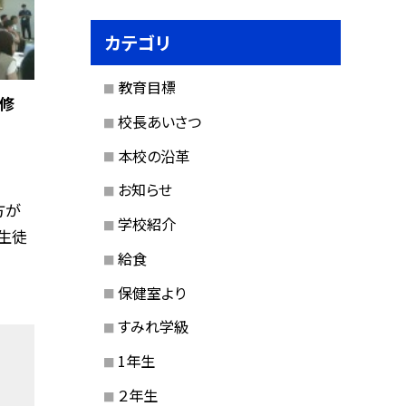
カテゴリ
教育目標
研修
校長あいさつ
本校の沿革
お知らせ
方が
学校紹介
生徒
給食
保健室より
すみれ学級
1年生
２年生