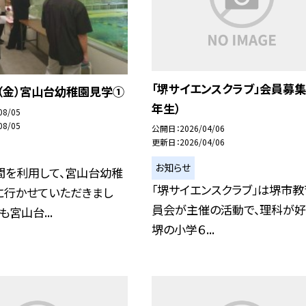
「堺サイエンスクラブ」会員募集
（金）宮山台幼稚園見学①
年生）
08/05
08/05
公開日
2026/04/06
更新日
2026/04/06
お知らせ
間を利用して、宮山台幼稚
「堺サイエンスクラブ」は堺市
に行かせていただきまし
員会が主催の活動で、理科が好
宮山台...
堺の小学６...