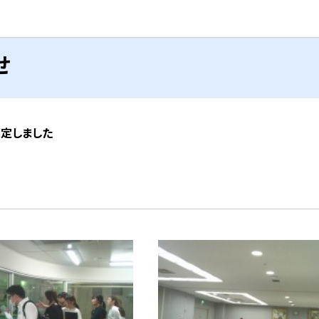
せ
策定しました