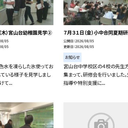
（木）宮山台幼稚園見学②
７月３１日（金）小中合同夏期
08/05
公開日
2026/08/05
08/05
更新日
2026/08/05
お知らせ
、色水を凍らした氷使ってお
宮山台中学校区の４校の先生
している様子を見学しまし
集まって、研修会を行いました。
て...
指導や特別支援に...