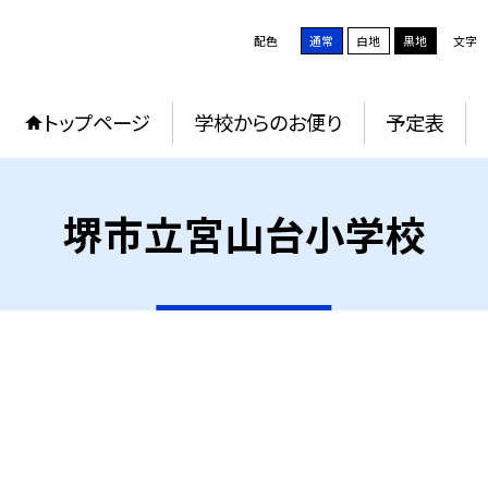
配色
通常
白地
黒地
文字
トップページ
学校からのお便り
予定表
堺市立宮山台小学校