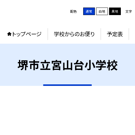
配色
通常
白地
黒地
文字
トップページ
学校からのお便り
予定表
堺市立宮山台小学校