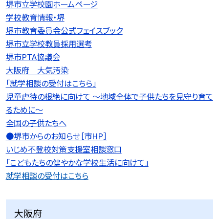
堺市立学校園ホームページ
学校教育情報・堺
堺市教育委員会公式フェイスブック
堺市立学校教員採用選考
堺市PTA協議会
大阪府 大気汚染
「就学相談の受付はこちら」
児童虐待の根絶に向けて 〜地域全体で子供たちを見守り育て
るために〜
全国の子供たちへ
●堺市からのお知らせ［市HP］
いじめ不登校対策支援室相談窓口
「こどもたちの健やかな学校生活に向けて」
就学相談の受付はこちら
大阪府