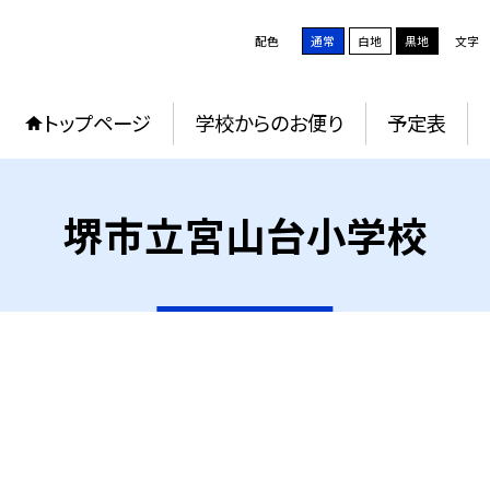
配色
通常
白地
黒地
文字
トップページ
学校からのお便り
予定表
堺市立宮山台小学校