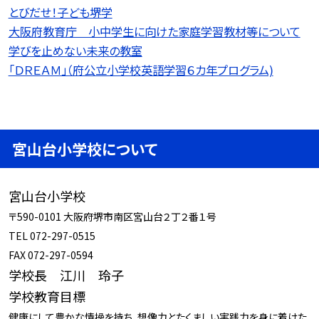
とびだせ！子ども堺学
大阪府教育庁 小中学生に向けた家庭学習教材等について
学びを止めない未来の教室
「ＤＲＥＡＭ」（府公立小学校英語学習６カ年プログラム)
宮山台小学校について
宮山台小学校
〒590-0101 大阪府堺市南区宮山台２丁２番１号
TEL 072-297-0515
FAX 072-297-0594
学校長 江川 玲子
学校教育目標
健康にして豊かな情操を持ち、想像力とたくましい実践力を身に着けた