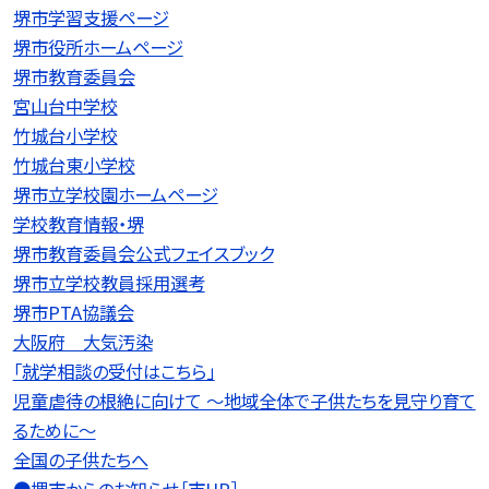
堺市学習支援ページ
堺市役所ホームページ
堺市教育委員会
宮山台中学校
竹城台小学校
竹城台東小学校
堺市立学校園ホームページ
学校教育情報・堺
堺市教育委員会公式フェイスブック
堺市立学校教員採用選考
堺市PTA協議会
大阪府 大気汚染
「就学相談の受付はこちら」
児童虐待の根絶に向けて 〜地域全体で子供たちを見守り育て
るために〜
全国の子供たちへ
●堺市からのお知らせ［市HP］