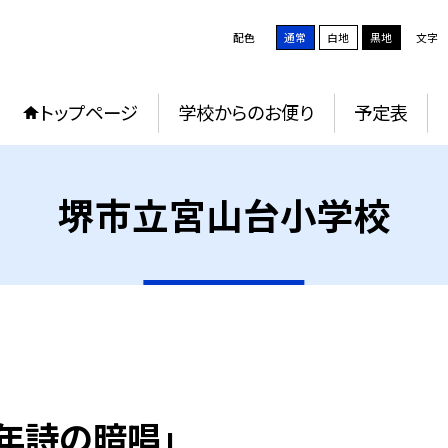
配色
通常
白地
黒地
文字
トップページ
学校からのお便り
予定表
堺市立宮山台小学校
６年詩の暗唱」