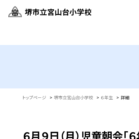
堺市立宮山台小学校
トップページ
>
堺市立宮山台小学校
>
６年生
>
詳細
６月９日（月）児童朝会「