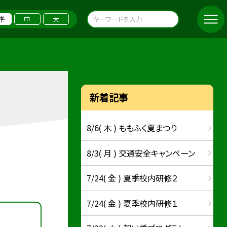
準
中
大
新着記事
8/6( 木 ) ももふく夏まつり
8/3( 月 ) 交通安全キャンペーン
7/24( 金 ) 夏季校内研修２
7/24( 金 ) 夏季校内研修１