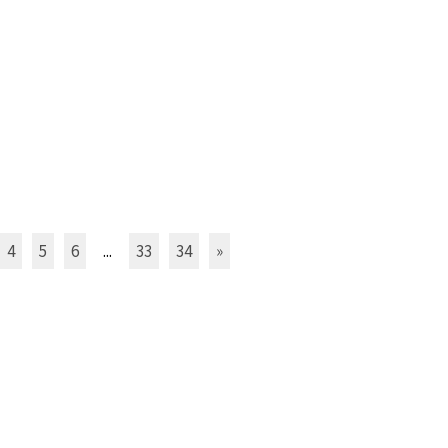
4
5
6
...
33
34
»