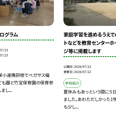
ログラム
家庭学習を進めるうえで
トなどを教育センターホ
ジ等に掲載します
07/23
07/23
公開日
2026/07/22
更新日
2026/07/22
保小連携研修でペガサス福
ども園と竹宝保育園の保育参
学校紹介
し...
夏休みもあっという間に５
ました。あわただしかった1
も少し...