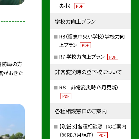
央小）
PDF
学校力向上プラン
R8（福泉中央小学校）学校力向
上プラン
PDF
R7 学校力向上プラン
PDF
消防局の方
非常変災時の登下校について
震がおきた
R８ 非常変災時 (5月更新）
PDF
各種相談窓口のご案内
【別紙３】各種相談窓口のご案内
（※R8.7月現在）
PDF