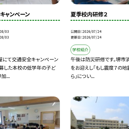
キャンペーン
夏季校内研修２
08/03
公開日
2026/07/24
08/03
更新日
2026/07/24
学校紹介
屋にて交通安全キャンペーン
午後は防災研修です。堺市
応募した本校の低学年の子ど
をお迎えし「もし震度７の地
...
ら」につい...