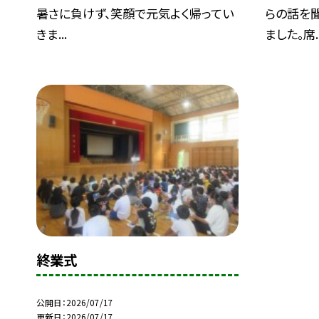
暑さに負けず、笑顔で元気よく帰ってい
らの話を
きま...
ました。席..
終業式
公開日
2026/07/17
更新日
2026/07/17