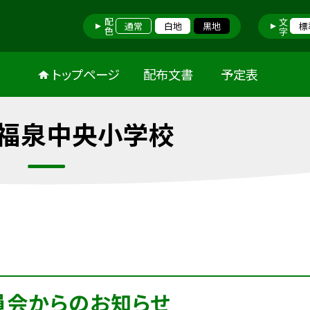
配色
文字
通常
白地
黒地
標
トップページ
配布文書
予定表
福泉中央小学校
員会からのお知らせ