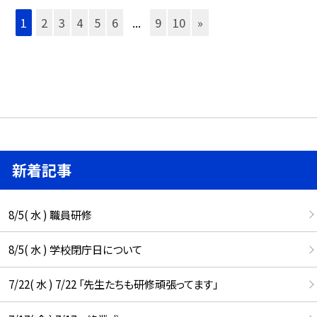
1
2
3
4
5
6
...
9
10
»
新着記事
8/5( 水 ) 職員研修
8/5( 水 ) 学校閉庁日について
7/22( 水 ) 7/22 「先生たちも研修頑張ってます」