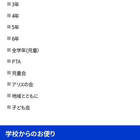
3年
4年
5年
6年
全学年(児童）
PTA
児童会
アリスの会
地域とともに
子ども会
学校からのお便り