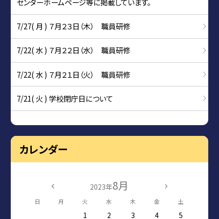
センターホームページ等に掲載しています。
7/27( 月 ) ７月２３日（木） 職員研修
7/22( 水 ) ７月２２日（水） 職員研修
7/22( 水 ) ７月２１日（火） 職員研修
7/21( 火 ) 学校閉庁日について
カレンダー
8月
2023年
日
月
火
水
木
金
土
1
2
3
4
5