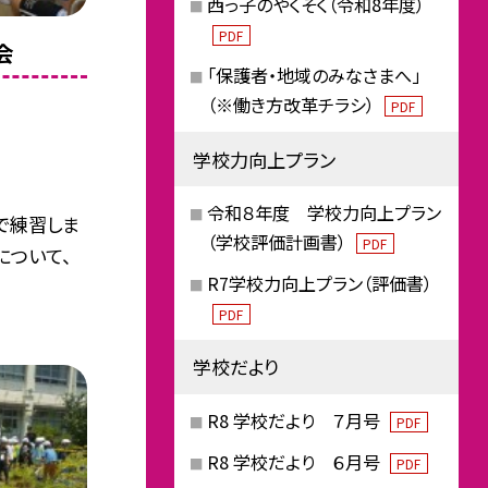
西っ子のやくそく（令和8年度）
PDF
会
「保護者・地域のみなさまへ」
（※働き方改革チラシ）
PDF
学校力向上プラン
令和８年度 学校力向上プラン
で練習しま
（学校評価計画書）
PDF
について、
R7学校力向上プラン（評価書）
PDF
学校だより
R8 学校だより ７月号
PDF
R8 学校だより ６月号
PDF