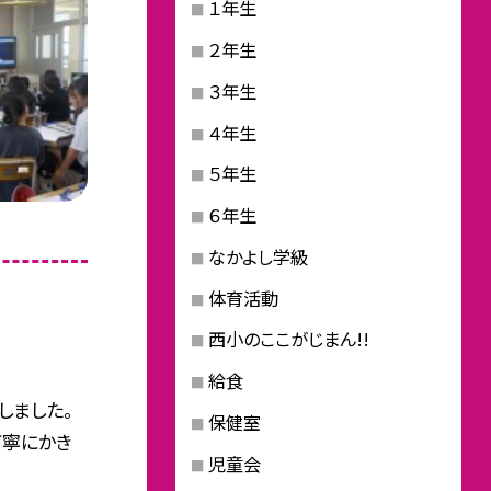
１年生
２年生
３年生
４年生
５年生
６年生
なかよし学級
体育活動
西小のここがじまん!!
給食
しました。
保健室
丁寧にかき
児童会