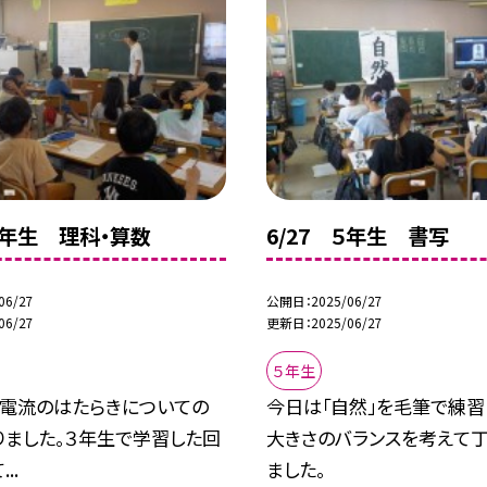
 ４年生 理科・算数
6/27 ５年生 書写
06/27
公開日
2025/06/27
06/27
更新日
2025/06/27
５年生
、電流のはたらきについての
今日は「自然」を毛筆で練習
りました。３年生で学習した回
大きさのバランスを考えて
..
ました。