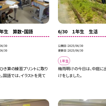
 ２年生 算数・国語
6/30 １年生 生活
06/30
公開日
2025/06/30
06/30
更新日
2025/06/30
１年生
、ひき算の練習プリントに取り
梅雨明けの今日は、中庭に
。国語では、イラストを見て
けをしました。
.