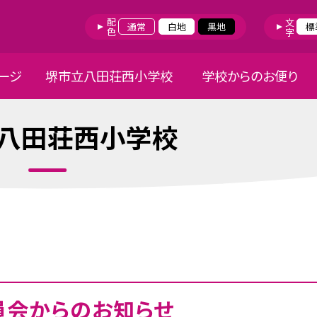
配色
文字
通常
白地
黒地
標
ージ
堺市立八田荘西小学校
学校からのお便り
八田荘西小学校
員会からのお知らせ