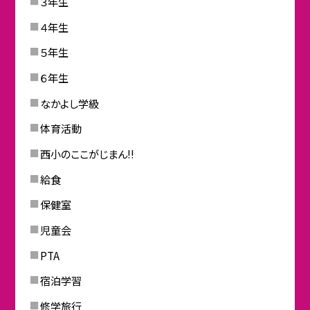
３年生
４年生
５年生
６年生
なかよし学級
体育活動
西小のここがじまん!!
給食
保健室
児童会
PTA
宿泊学習
修学旅行