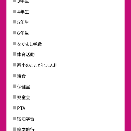
３年生
４年生
５年生
６年生
なかよし学級
体育活動
西小のここがじまん!!
給食
保健室
児童会
PTA
宿泊学習
修学旅行