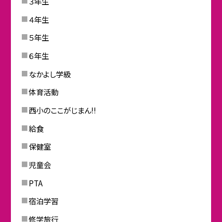
３年生
４年生
５年生
６年生
なかよし学級
体育活動
西小のここがじまん!!
給食
保健室
児童会
PTA
宿泊学習
修学旅行