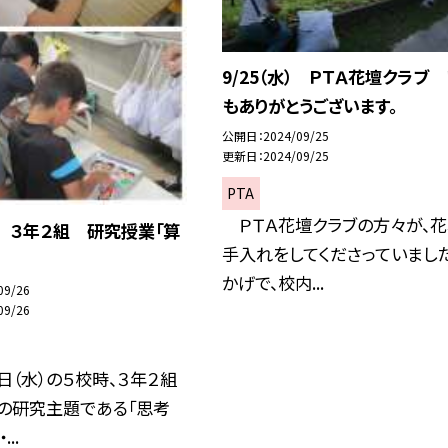
9/25（水） ＰＴＡ花壇クラブ
もありがとうございます。
公開日
2024/09/25
更新日
2024/09/25
PTA
ＰＴＡ花壇クラブの方々が、花
水） ３年２組 研究授業「算
手入れをしてくださっていました
かげで、校内...
09/26
09/26
（水）の５校時、３年２組
校の研究主題である「思考
..