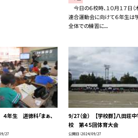
今日の６校時、１０月１７日（
連合運動会に向けて６年生は
全体での練習に...
金） ４年生 道徳科「まぁ、
9/27（金） 【学校群】八田荘中
校 第４５回体育大会
09/27
公開日
2024/09/27