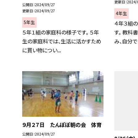
更新日
2024/
公開日
2024/09/27
更新日
2024/09/27
4年生
5年生
４年３組
５年１組の家庭科の様子です。 ５年
す。 教科
生の家庭科では、生活に活かすため
み、自分で自
に買い物につい...
９月２７日 たんぽぽ朝の会 体育
公開日
2024/09/27