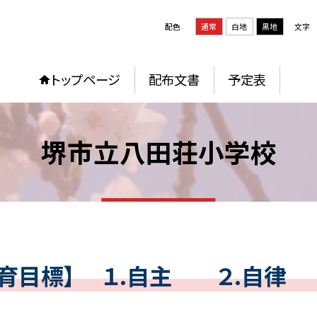
配色
通常
白地
黒地
文字
トップページ
配布文書
予定表
堺市立八田荘小学校
教育目標】 １.自主 ２.自律 