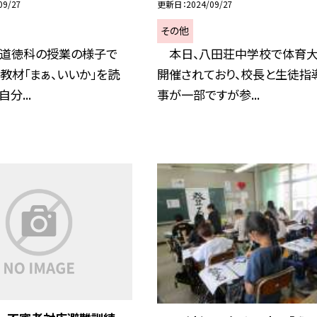
09/27
更新日
2024/09/27
その他
の道徳科の授業の様子で
本日、八田荘中学校で体育
書教材「まぁ、いいか」を読
開催されており、校長と生徒指
分...
事が一部ですが参...