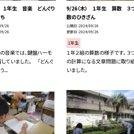
木） １年生 音楽 どんぐり
9/26（木） １年生 算数 ３
うち
数のひきざん
09/26
公開日
2024/09/26
09/26
更新日
2024/09/26
1年生
の音楽では、鍵盤ハーモ
１年２組の算数の様子です。 ３
していました。 「どんぐ
の計算になる文章問題に取り
...
いました。