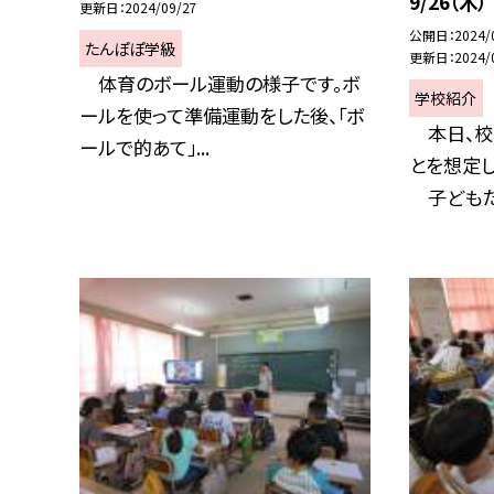
9/26（
更新日
2024/09/27
公開日
2024/
たんぽぽ学級
更新日
2024/
体育のボール運動の様子です。ボ
学校紹介
ールを使って準備運動をした後、「ボ
本日、校
ールで的あて」...
とを想定
子どもたち