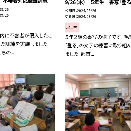
木） 不審者対応避難訓練
9/26（木） ５年生 書写「登る
09/26
公開日
2024/09/26
09/26
更新日
2024/09/26
5年生
内に不審者が侵入したこ
５年２組の書写の様子です。 毛
した訓練を実施しました。
「登る」の文字の練習に取り組
の...
ました。部首...