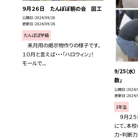
９月２６日 たんぽぽ朝の会 図工
公開日
2024/09/26
更新日
2024/09/26
たんぽぽ学級
来月用の掲示物作りの様子です。
１０月と言えば・・・「ハロウィン」！
モールで...
9/25（
数」
公開日
2024/
更新日
2024/
3年生
９月２５日
にて、本
力・判断力・.