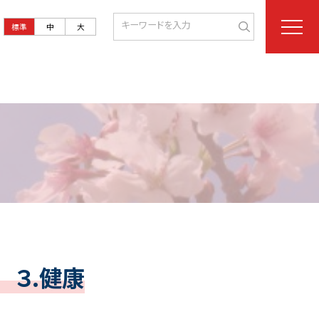
標準
中
大
３.健康