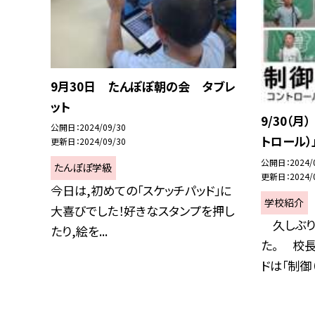
9月30日 たんぽぽ朝の会 タブレ
ット
9/30（
公開日
2024/09/30
トロール）
更新日
2024/09/30
公開日
2024/
たんぽぽ学級
更新日
2024/
今日は,初めての「スケッチパッド」に
学校紹介
大喜びでした！好きなスタンプを押し
久しぶり
たり,絵を...
た。 校
ドは「制御（コ