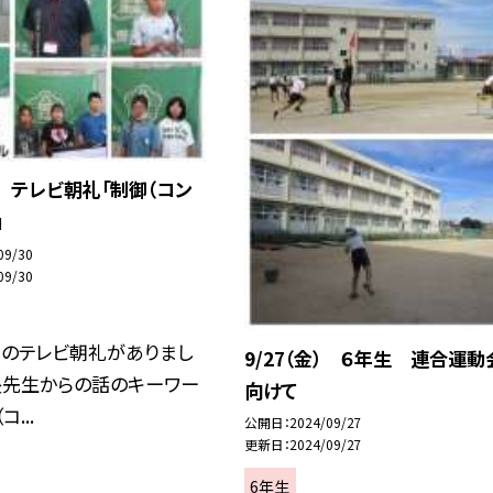
月） テレビ朝礼「制御（コン
」
09/30
09/30
のテレビ朝礼がありまし
9/27（金） ６年生 連合運動
長先生からの話のキーワー
向けて
...
公開日
2024/09/27
更新日
2024/09/27
6年生