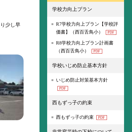
学校力向上プラン
R7学校力向上プラン【学校評
より少し早
価書】（西百舌鳥小）
PDF
R8学校力向上プラン計画書
（西百舌鳥小）
PDF
学校いじめ防止基本方針
いじめ防止対策基本方針
PDF
西もずっ子の約束
西もずっ子の約束
PDF
非常変災時の下校について