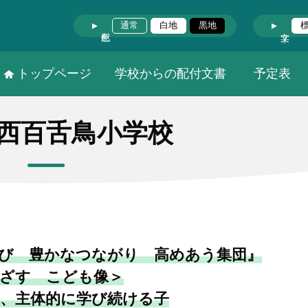
通常
白地
黒地
トップページ
学校からの配付文書
予定表
西百舌鳥小学校
び 豊かなつながり 高めあう集団』
ざす こども像＞
、主体的に学び続ける子