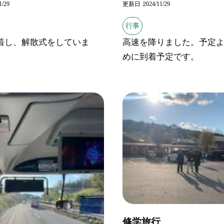
1/29
更新日
2024/11/29
行事
着し、解散式をしていま
高速を降りました。予定
めに到着予定です。
修学旅行