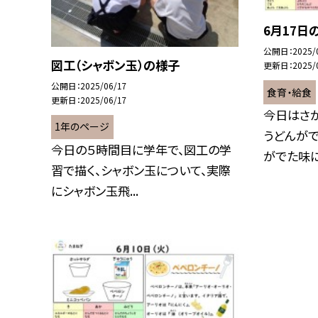
6月17日
公開日
2025/
図工（シャボン玉）の様子
更新日
2025/
公開日
2025/06/17
食育・給食
更新日
2025/06/17
今日はさ
1年のページ
うどんがで
今日の５時間目に学年で、図工の学
がでた味に仕
習で描く、シャボン玉について、実際
にシャボン玉飛...