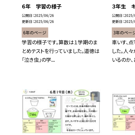
６年 学習の様子
３年生 
公開日
2025/06/26
公開日
2025/
更新日
2025/06/26
更新日
2025/
6年のページ
3年のペー
学習の様子です。算数は１学期のま
車いす、点
とめテストを行っていました。道徳は
した。人々
「泣き虫」の学...
いるのか、ど.