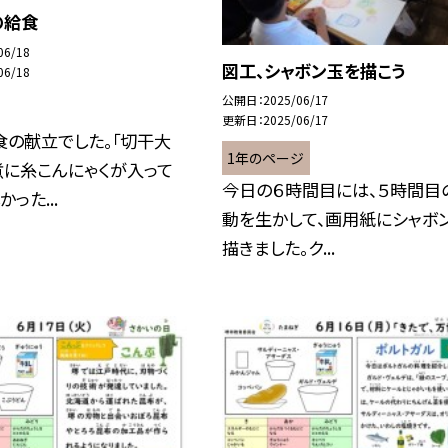
の給食
06/18
図工、シャボン玉を描こう
06/18
公開日
2025/06/17
更新日
2025/06/17
食の献立でした。「切干大
1年のページ
煮に糸こんにゃくが入って
今日の６時間目には、５時間目
った...
動を生かして、画用紙にシャボ
描きました。ク...