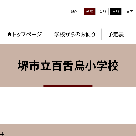
配色
通常
白地
黒地
文字
トップページ
学校からのお便り
予定表
堺市立百舌鳥小学校
せ