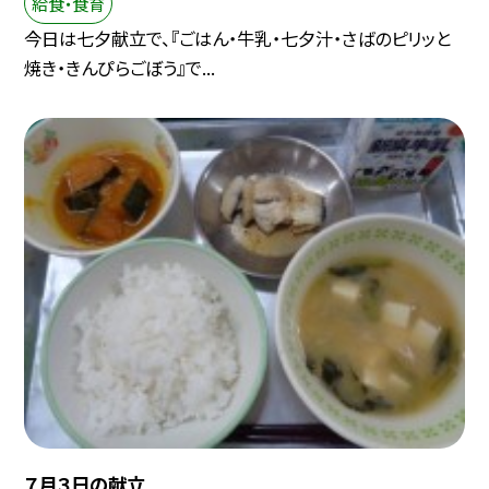
給食・食育
今日は七夕献立で、『ごはん・牛乳・七夕汁・さばのピリッと
焼き・きんぴらごぼう』で...
７月３日の献立