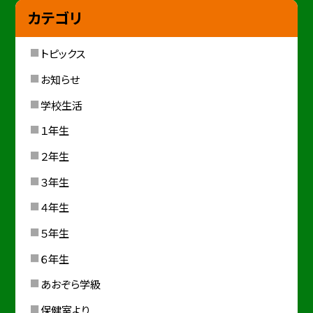
カテゴリ
トピックス
お知らせ
学校生活
１年生
２年生
３年生
４年生
５年生
６年生
あおぞら学級
保健室より