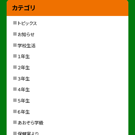
カテゴリ
トピックス
お知らせ
学校生活
１年生
２年生
３年生
４年生
５年生
６年生
あおぞら学級
保健室より