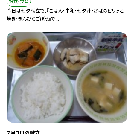
給食・食育
今日は七夕献立で、『ごはん・牛乳・七夕汁・さばのピリッと
焼き・きんぴらごぼう』で...
７月３日の献立