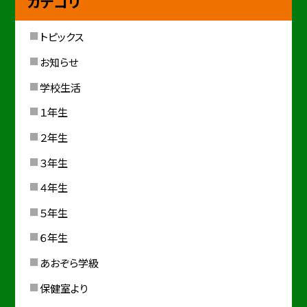
カテゴリ
トピックス
お知らせ
学校生活
１年生
２年生
３年生
４年生
５年生
６年生
あおぞら学級
保健室より