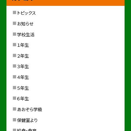
トピックス
お知らせ
学校生活
１年生
２年生
３年生
４年生
５年生
６年生
あおぞら学級
保健室より
給食・食育