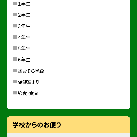
１年生
２年生
３年生
４年生
５年生
６年生
あおぞら学級
保健室より
給食・食育
学校からのお便り