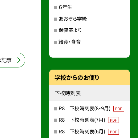
６年生
あおぞら学級
保健室より
給食・食育
の記事
学校からのお便り
下校時刻表
R8 下校時刻表(8・9月)
PDF
R8 下校時刻表(7月)
PDF
R8 下校時刻表(6月)
PDF