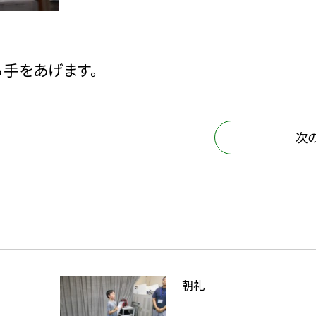
ら手をあげます。
次
朝礼