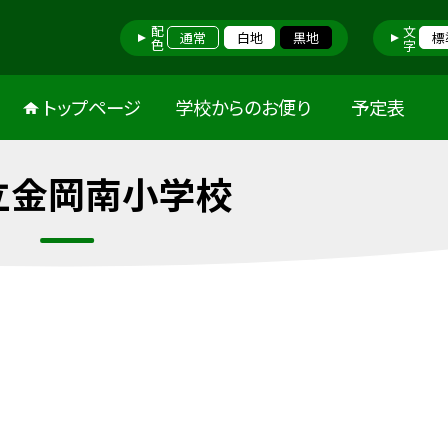
配色
文字
通常
白地
黒地
標
トップページ
学校からのお便り
予定表
立金岡南小学校