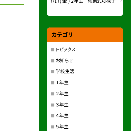
7/17( 金 ) 2年生 終業式の様子
カテゴリ
トピックス
お知らせ
学校生活
１年生
２年生
３年生
４年生
５年生