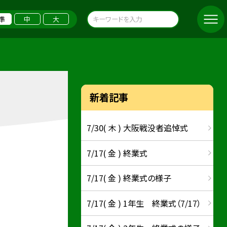
準
中
大
新着記事
7/30( 木 ) 大阪戦没者追悼式
7/17( 金 ) 終業式
7/17( 金 ) 終業式の様子
7/17( 金 ) 1年生 終業式（7/17）