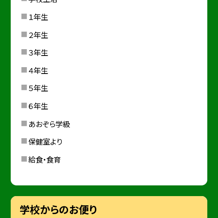
１年生
２年生
３年生
４年生
５年生
６年生
あおぞら学級
保健室より
給食・食育
学校からのお便り