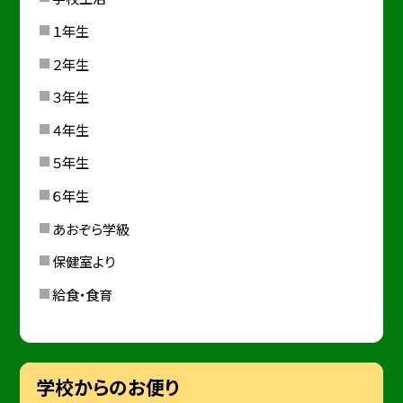
１年生
２年生
３年生
４年生
５年生
６年生
あおぞら学級
保健室より
給食・食育
学校からのお便り