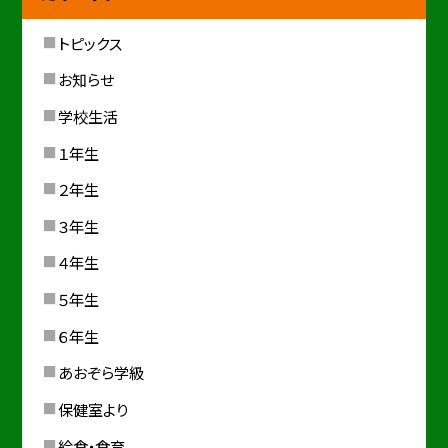
トピックス
お知らせ
学校生活
１年生
２年生
３年生
４年生
５年生
６年生
あおぞら学級
保健室より
給食・食育