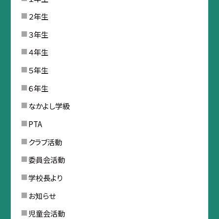
２年生
３年生
４年生
５年生
６年生
なかよし学級
PTA
クラブ活動
委員会活動
学校長より
お知らせ
児童会活動