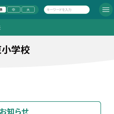
準
中
大
表
東小学校
お知らせ