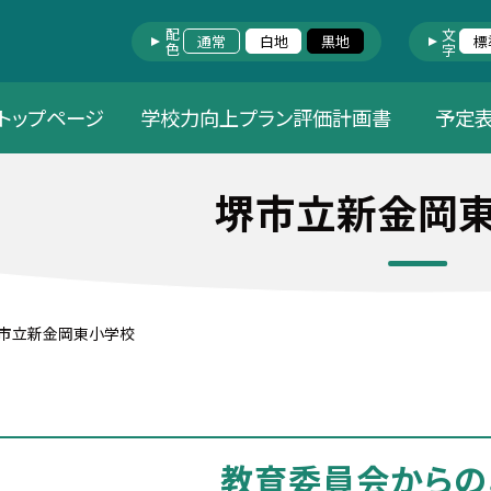
配色
文字
通常
白地
黒地
標
トップページ
学校力向上プラン評価計画書
予定
堺市立新金岡
市立新金岡東小学校
教育委員会からの