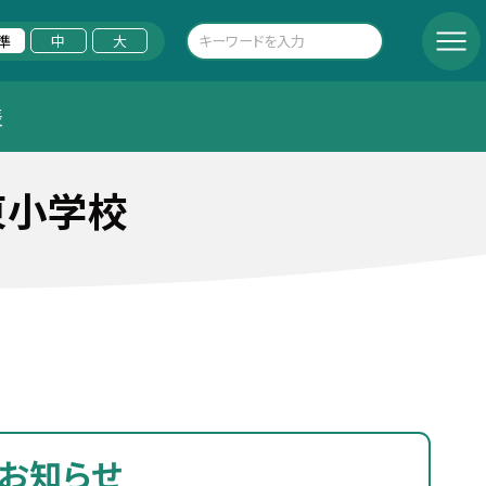
準
中
大
表
東小学校
お知らせ