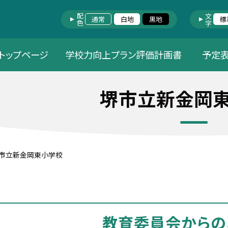
配色
文字
通常
白地
黒地
標
トップページ
学校力向上プラン評価計画書
予定
堺市立新金岡
市立新金岡東小学校
教育委員会からの