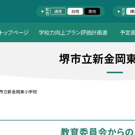
配色
文字
通常
白地
黒地
標
トップページ
学校力向上プラン評価計画書
予定
堺市立新金岡
市立新金岡東小学校
教育委員会からの