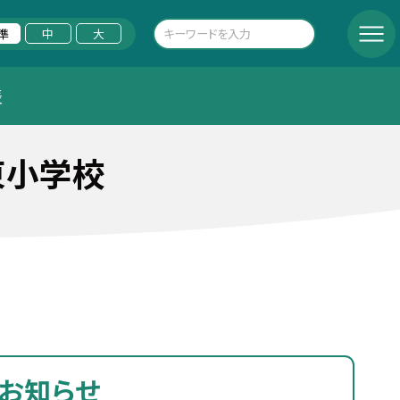
準
中
大
表
東小学校
お知らせ