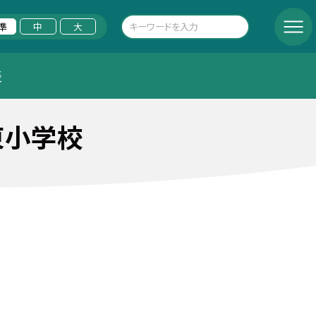
準
中
大
表
東小学校