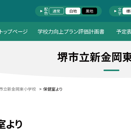
配色
文字
通常
白地
黒地
標
トップページ
学校力向上プラン評価計画書
予定
堺市立新金岡
市立新金岡東小学校
>
保健室より
室より