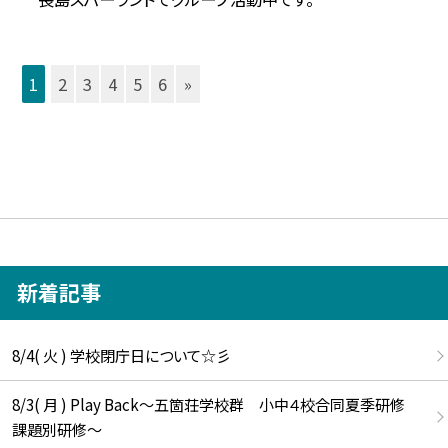
1
2
3
4
5
6
»
新着記事
8/4( 火 ) 学校閉庁日について☆彡
8/3( 月 ) Play Back～五箇荘学校群 小中４校合同夏季研修
課題別研修～