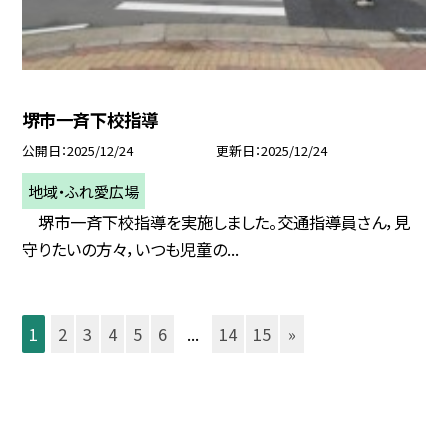
堺市一斉下校指導
公開日
2025/12/24
更新日
2025/12/24
地域・ふれ愛広場
堺市一斉下校指導を実施しました。交通指導員さん，見
守りたいの方々，いつも児童の...
1
2
3
4
5
6
...
14
15
»