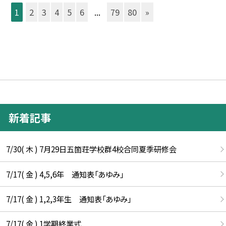
1
2
3
4
5
6
...
79
80
»
新着記事
7/30( 木 ) 7月29日五箇荘学校群4校合同夏季研修会
7/17( 金 ) 4,5,6年 通知表「あゆみ」
7/17( 金 ) 1,2,3年生 通知表「あゆみ」
7/17( 金 ) 1学期終業式