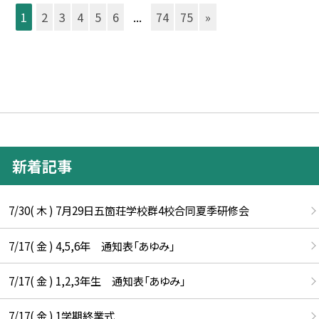
1
2
3
4
5
6
...
74
75
»
新着記事
7/30( 木 ) 7月29日五箇荘学校群4校合同夏季研修会
7/17( 金 ) 4,5,6年 通知表「あゆみ」
7/17( 金 ) 1,2,3年生 通知表「あゆみ」
7/17( 金 ) 1学期終業式