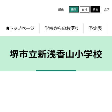
配色
通常
白地
黒地
文字
トップページ
学校からのお便り
予定表
堺市立新浅香山小学校