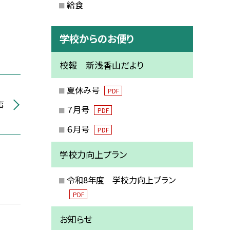
給食
学校からのお便り
校報 新浅香山だより
夏休み号
PDF
事
７月号
PDF
６月号
PDF
学校力向上プラン
令和8年度 学校力向上プラン
PDF
お知らせ