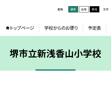
配色
通常
白地
黒地
文字
トップページ
学校からのお便り
予定表
堺市立新浅香山小学校