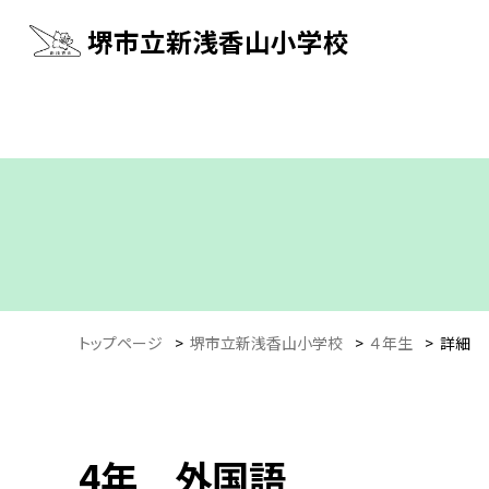
堺市立新浅香山小学校
トップページ
>
堺市立新浅香山小学校
>
４年生
>
詳細
4年 外国語