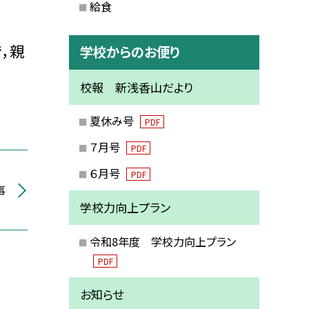
給食
，親
学校からのお便り
校報 新浅香山だより
夏休み号
PDF
７月号
PDF
６月号
PDF
事
学校力向上プラン
令和8年度 学校力向上プラン
PDF
お知らせ